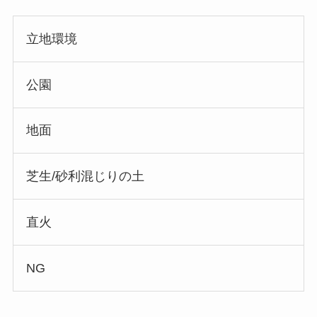
立地環境
公園
地面
芝生/砂利混じりの土
直火
NG